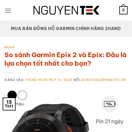
Bỏ
qua
0
nội
dung
MUA BÁN ĐỒNG HỒ GARMIN CHÍNH HÃNG 2HAND
BLOG
So sánh Garmin Epix 2 và Epix: Đâu là
lựa chọn tốt nhất cho bạn?
ĐĂNG VÀO
THÁNG MƯỜI MỘT 13, 2024
BỞI
DONGHOGARMINDOTCOM
13
Th11