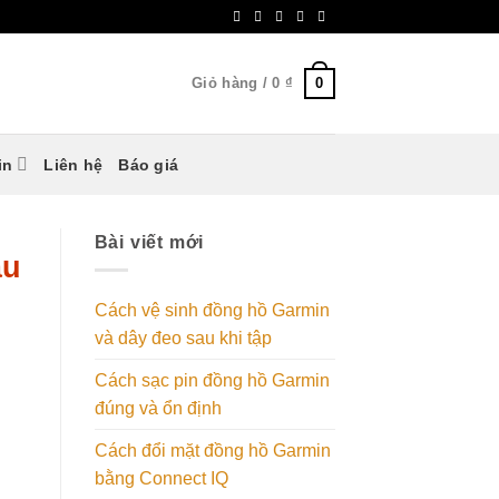
0
Giỏ hàng /
0
₫
in
Liên hệ
Báo giá
Bài viết mới
âu
Cách vệ sinh đồng hồ Garmin
và dây đeo sau khi tập
Cách sạc pin đồng hồ Garmin
đúng và ổn định
Cách đổi mặt đồng hồ Garmin
bằng Connect IQ