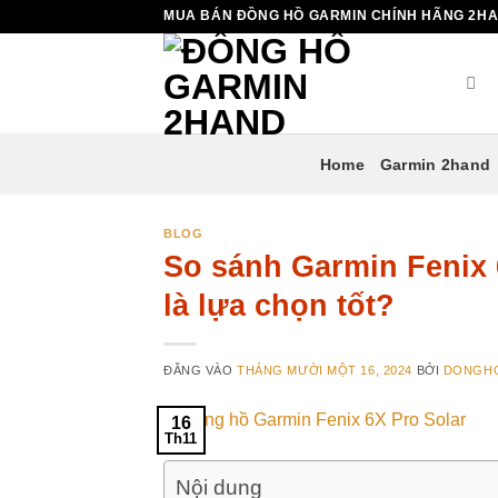
Bỏ
MUA BÁN ĐỒNG HỒ GARMIN CHÍNH HÃNG 2H
qua
nội
dung
Home
Garmin 2hand
BLOG
So sánh Garmin Fenix 
là lựa chọn tốt?
ĐĂNG VÀO
THÁNG MƯỜI MỘT 16, 2024
BỞI
DONGH
16
Th11
Nội dung