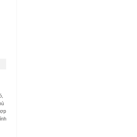
ó,
hù
hợp
ính