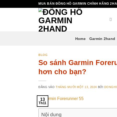
Bỏ
MUA BÁN ĐỒNG HỒ GARMIN CHÍNH HÃNG 2H
qua
nội
dung
Home
Garmin 2hand
BLOG
So sánh Garmin Foreru
hơn cho bạn?
ĐĂNG VÀO
THÁNG MƯỜI MỘT 13, 2024
BỞI
DONGH
13
Th11
Nội dung