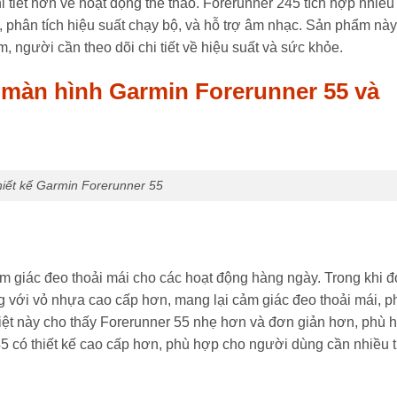
i tiết hơn về hoạt động thể thao. Forerunner 245 tích hợp nhiều
 phân tích hiệu suất chạy bộ, và hỗ trợ âm nhạc. Sản phẩm này
 người cần theo dõi chi tiết về hiệu suất và sức khỏe.
và màn hình Garmin Forerunner 55 và
iết kế Garmin Forerunner 55
ảm giác đeo thoải mái cho các hoạt động hàng ngày. Trong khi đ
g với vỏ nhựa cao cấp hơn, mang lại cảm giác đeo thoải mái, p
biệt này cho thấy Forerunner 55 nhẹ hơn và đơn giản hơn, phù 
5 có thiết kế cao cấp hơn, phù hợp cho người dùng cần nhiều t