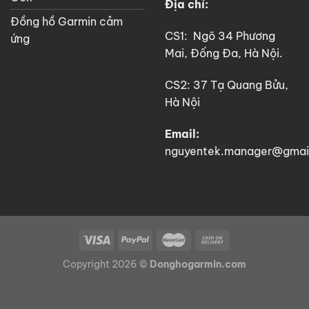
Địa chỉ:
Đồng hồ Garmin cảm
CS1: Ngõ 34 Phương
ứng
Mai, Đống Đa, Hà Nội.
CS2: 37 Tạ Quang Bửu,
Hà Nội
Email:
nguyentek.manager@gmai
Copyright 2026 ©
Donghogarmin.com