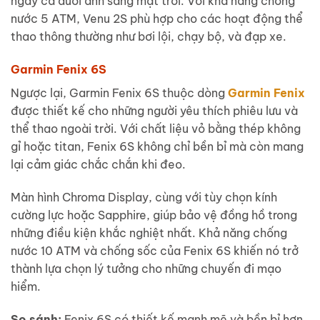
ngay cả dưới ánh sáng mặt trời. Với khả năng chống
nước 5 ATM, Venu 2S phù hợp cho các hoạt động thể
thao thông thường như bơi lội, chạy bộ, và đạp xe.
Garmin Fenix 6S
Ngược lại, Garmin Fenix 6S thuộc dòng
Garmin Fenix
được thiết kế cho những người yêu thích phiêu lưu và
thể thao ngoài trời. Với chất liệu vỏ bằng thép không
gỉ hoặc titan, Fenix 6S không chỉ bền bỉ mà còn mang
lại cảm giác chắc chắn khi đeo.
Màn hình Chroma Display, cùng với tùy chọn kính
cường lực hoặc Sapphire, giúp bảo vệ đồng hồ trong
những điều kiện khắc nghiệt nhất. Khả năng chống
nước 10 ATM và chống sốc của Fenix 6S khiến nó trở
thành lựa chọn lý tưởng cho những chuyến đi mạo
hiểm.
So sánh:
Fenix 6S có thiết kế mạnh mẽ và bền bỉ hơn,