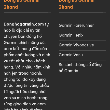
Đồng hồ Garmin
Đồng hồ Garmin
2hand
2hand
Donghogarmin.com
tự
Garmin Forerunner
hào là địa chỉ uy tín
Garmin Fenix
chuyên bán đồng hồ
Garmin chính hãng cũ,
Garmin Vivoactive
cam kết mang đến sản
Garmin Venu
phẩm chất lượng và dịch
vụ tốt nhất cho khách
So sánh thông số đồng
hàng. Với nhiều năm kinh
hồ Gamrin
nghiệm trong ngành,
chúng tôi đã xây dựng
được lòng tin vững chắc
từ người tiêu dùng nhờ
vào sự minh bạch trong
từng giao dịch và cam
kết bảo hành rõ ràng.