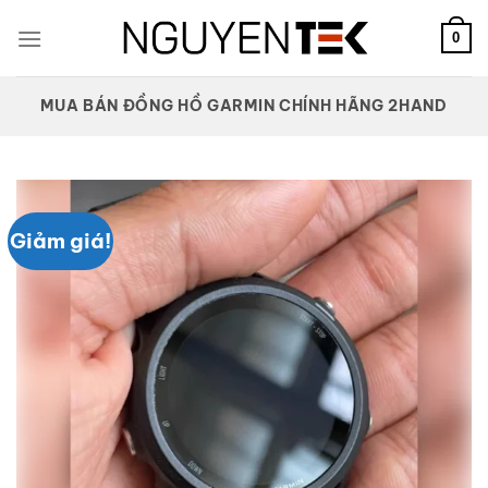
Bỏ
qua
0
nội
dung
MUA BÁN ĐỒNG HỒ GARMIN CHÍNH HÃNG 2HAND
Giảm giá!