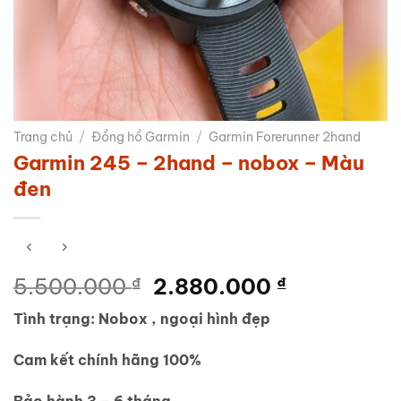
Trang chủ
/
Đồng hồ Garmin
/
Garmin Forerunner 2hand
Garmin 245 – 2hand – nobox – Màu
đen
Giá
Giá
5.500.000
₫
2.880.000
₫
gốc
hiện
Tình trạng: Nobox , ngoại hình đẹp
là:
tại
5.500.000 ₫.
là:
Cam kết chính hãng 100%
2.880.000