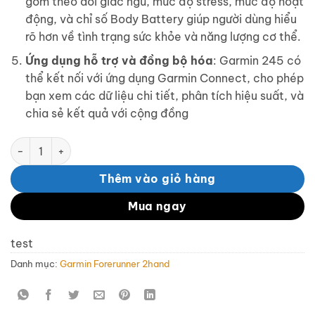
gồm theo dõi giấc ngủ, mức độ stress, mức độ hoạt
động, và chỉ số Body Battery giúp người dùng hiểu
rõ hơn về tình trạng sức khỏe và năng lượng cơ thể.
Ứng dụng hỗ trợ và đồng bộ hóa
: Garmin 245 có
thể kết nối với ứng dụng Garmin Connect, cho phép
bạn xem các dữ liệu chi tiết, phân tích hiệu suất, và
chia sẻ kết quả với cộng đồng
Garmin 245 – 2hand – nobox – Màu đen số lượng
Thêm vào giỏ hàng
Mua ngay
test
Danh mục:
Garmin Forerunner 2hand