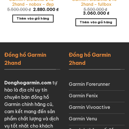
2hand – nobox – đẹp
2hand – fullbox
Giá
Giá
5.500.000
₫
2.880.000
₫
5.500.000
₫
gốc
hiện
Giá
Giá
3.060.000
₫
là:
tại
gốc
hiện
Thêm vào giỏ hàng
5.500.000 ₫.
là:
là:
tại
Thêm vào giỏ hàng
2.880.000 ₫.
5.500.000 ₫.
là:
3.060.000
0 ₫.
Đồng hồ Garmin
Đồng hồ Garmin
2hand
2hand
Donghogarmin.com
tự
Garmin Forerunner
hào là địa chỉ uy tín
Garmin Fenix
chuyên bán đồng hồ
Garmin chính hãng cũ,
Garmin Vivoactive
cam kết mang đến sản
Garmin Venu
phẩm chất lượng và dịch
vụ tốt nhất cho khách