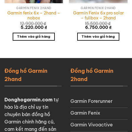
GARMIN FENIX 2HAND
GARMIN FENIX 2HAND
Garmin fenix 6x – 2hand –
Garmin Fenix 6x pro solar
nobox
– fullbox – 2hand
12.900.000
₫
15.500.000
₫
Giá
Giá
Giá
Giá
5.220.000
₫
6.750.000
₫
gốc
hiện
gốc
hiện
là:
tại
là:
tại
Thêm vào giỏ hàng
Thêm vào giỏ hàng
12.900.000 ₫.
là:
15.500.000 ₫.
là:
5.220.000 ₫.
6.750.000
0 ₫.
Đồng hồ Garmin
Đồng hồ Garmin
2hand
2hand
Donghogarmin.com
tự
Garmin Forerunner
hào là địa chỉ uy tín
Garmin Fenix
chuyên bán đồng hồ
Garmin chính hãng cũ,
Garmin Vivoactive
cam kết mang đến sản