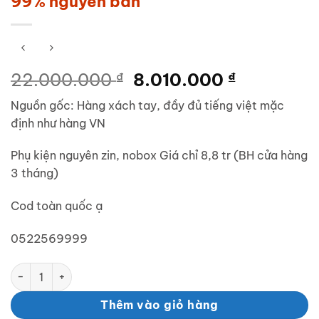
99% nguyên bản
Giá
Giá
22.000.000
₫
8.010.000
₫
gốc
hiện
Nguồn gốc: Hàng xách tay, đầy đủ tiếng việt mặc
là:
tại
định như hàng VN
22.000.000 ₫.
là:
8.010.000
Phụ kiện nguyên zin, nobox Giá chỉ 8,8 tr (BH cửa hàng
3 tháng)
Cod toàn quốc ạ
0522569999
Garmin Fenix 7s Solar cũ, 42mm, đẹp 99% nguyên bản số lượn
Thêm vào giỏ hàng