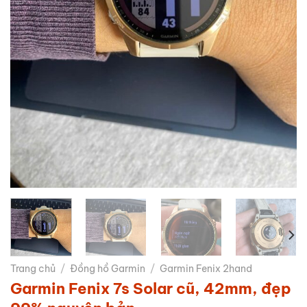
Trang chủ
/
Đồng hồ Garmin
/
Garmin Fenix 2hand
Garmin Fenix 7s Solar cũ, 42mm, đẹp