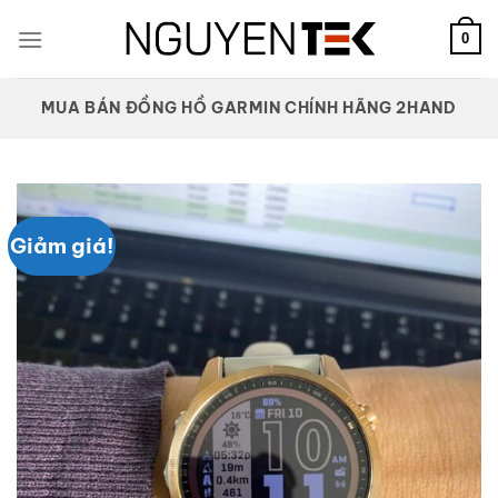
Bỏ
qua
0
nội
dung
MUA BÁN ĐỒNG HỒ GARMIN CHÍNH HÃNG 2HAND
Giảm giá!