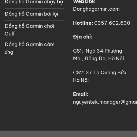
Website:
Đồng hồ Garmin chạy bộ
Donghogarmin.com
Đồng hồ Garmin bơi lội
Hotline:
0357.602.630
Đồng hồ Garmin chơi
Golf
Địa chỉ:
Đồng hồ Garmin cảm
CS1: Ngõ 34 Phương
ứng
Mai, Đống Đa, Hà Nội.
CS2: 37 Tạ Quang Bửu,
Hà Nội
Email:
nguyentek.manager@gmai