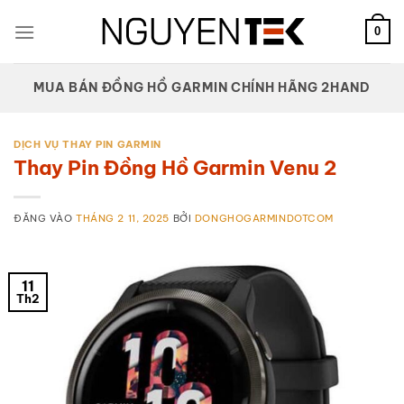
Bỏ
qua
0
nội
dung
MUA BÁN ĐỒNG HỒ GARMIN CHÍNH HÃNG 2HAND
DỊCH VỤ THAY PIN GARMIN
Thay Pin Đồng Hồ Garmin Venu 2
ĐĂNG VÀO
THÁNG 2 11, 2025
BỞI
DONGHOGARMINDOTCOM
11
Th2