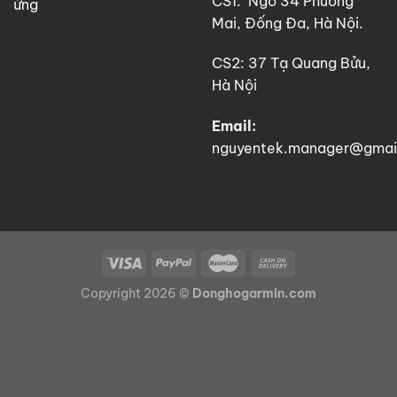
CS1: Ngõ 34 Phương
ứng
Mai, Đống Đa, Hà Nội.
CS2: 37 Tạ Quang Bửu,
Hà Nội
Email:
nguyentek.manager@gmai
Copyright 2026 ©
Donghogarmin.com