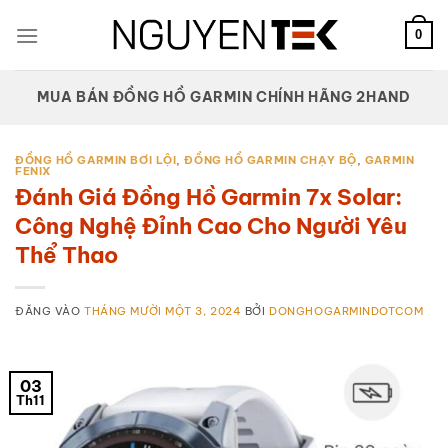
Bỏ
qua
0
nội
dung
MUA BÁN ĐỒNG HỒ GARMIN CHÍNH HÃNG 2HAND
ĐỒNG HỒ GARMIN BƠI LỘI
,
ĐỒNG HỒ GARMIN CHẠY BỘ
,
GARMIN
FENIX
Đánh Giá Đồng Hồ Garmin 7x Solar:
Công Nghệ Đỉnh Cao Cho Người Yêu
Thể Thao
ĐĂNG VÀO
THÁNG MƯỜI MỘT 3, 2024
BỞI
DONGHOGARMINDOTCOM
03
Th11