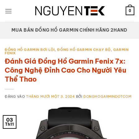
Bỏ
qua
0
nội
dung
MUA BÁN ĐỒNG HỒ GARMIN CHÍNH HÃNG 2HAND
ĐỒNG HỒ GARMIN BƠI LỘI
,
ĐỒNG HỒ GARMIN CHẠY BỘ
,
GARMIN
FENIX
Đánh Giá Đồng Hồ Garmin Fenix 7x:
Công Nghệ Đỉnh Cao Cho Người Yêu
Thể Thao
ĐĂNG VÀO
THÁNG MƯỜI MỘT 3, 2024
BỞI
DONGHOGARMINDOTCOM
03
Th11