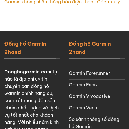
Garmin không nhận thông báo điện thoại: Cách xử lý
Đồng hồ Garmin
Đồng hồ Garmin
2hand
2hand
Donghogarmin.com
tự
Garmin Forerunner
hào là địa chỉ uy tín
Garmin Fenix
chuyên bán đồng hồ
Garmin chính hãng cũ,
Garmin Vivoactive
cam kết mang đến sản
Garmin Venu
phẩm chất lượng và dịch
vụ tốt nhất cho khách
So sánh thông số đồng
hàng. Với nhiều năm kinh
hồ Gamrin